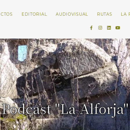
ECTOS
EDITORIAL
AUDIOVISUAL
RUTAS
LA 
Podcast "La Alforja"