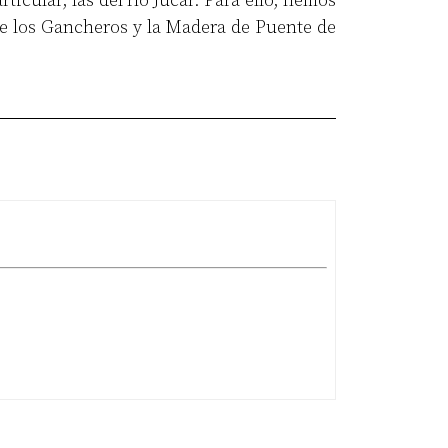
ticular, las del río Júcar. Para ello, hemos
e los Gancheros y la Madera de Puente de