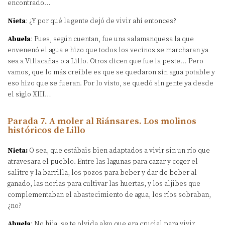
encontrado…
Nieta
: ¿Y por qué la gente dejó de vivir ahí entonces?
Abuela
: Pues, según cuentan, fue una salamanquesa la que
envenenó el agua e hizo que todos los vecinos se marcharan ya
sea a Villacañas o a Lillo. Otros dicen que fue la peste… Pero
vamos, que lo más creíble es que se quedaron sin agua potable y
eso hizo que se fueran. Por lo visto, se quedó sin gente ya desde
el siglo XIII…
Parada 7. A moler al Riánsares. Los molinos
históricos de Lillo
Nieta:
O sea, que estábais bien adaptados a vivir sin un río que
atravesara el pueblo. Entre las lagunas para cazar y coger el
salitre y la barrilla, los pozos para beber y dar de beber al
ganado, las norias para cultivar las huertas, y los aljibes que
complementaban el abastecimiento de agua, los ríos sobraban,
¿no?
Abuela
: No hija, se te olvida algo que era crucial para vivir