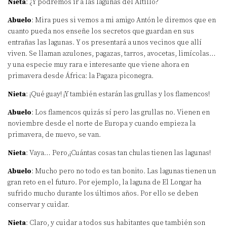
Nieta
: ¿Y podremos ir a las lagunas del Altillo?
Abuelo
: Mira pues si vemos a mi amigo Antón le diremos que en
cuanto pueda nos enseñe los secretos que guardan en sus
entrañas las lagunas. Y os presentará a unos vecinos que allí
viven. Se llaman azulones, pagazas, tarros, avocetas, limícolas…
y una especie muy rara e interesante que viene ahora en
primavera desde África: la Pagaza piconegra.
Nieta
: ¡Qué guay! ¡Y también estarán las grullas y los flamencos!
Abuelo
: Los flamencos quizás sí pero las grullas no. Vienen en
noviembre desde el norte de Europa y cuando empieza la
primavera, de nuevo, se van.
Nieta
: Vaya… Pero,¡Cuántas cosas tan chulas tienen las lagunas!
Abuelo
: Mucho pero no todo es tan bonito. Las lagunas tienen un
gran reto en el futuro. Por ejemplo, la laguna de El Longar ha
sufrido mucho durante los últimos años. Por ello se deben
conservar y cuidar.
Nieta
: Claro, y cuidar a todos sus habitantes que también son