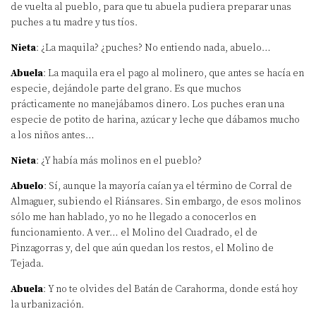
de vuelta al pueblo, para que tu abuela pudiera preparar unas
puches a tu madre y tus tíos.
Nieta
: ¿La maquila? ¿puches? No entiendo nada, abuelo…
Abuela
: La maquila era el pago al molinero, que antes se hacía en
especie, dejándole parte del grano. Es que muchos
prácticamente no manejábamos dinero. Los puches eran una
especie de potito de harina, azúcar y leche que dábamos mucho
a los niños antes…
Nieta
: ¿Y había más molinos en el pueblo?
Abuelo
: Sí, aunque la mayoría caían ya el término de Corral de
Almaguer, subiendo el Riánsares. Sin embargo, de esos molinos
sólo me han hablado, yo no he llegado a conocerlos en
funcionamiento. A ver… el Molino del Cuadrado, el de
Pinzagorras y, del que aún quedan los restos, el Molino de
Tejada.
Abuela
: Y no te olvides del Batán de Carahorma, donde está hoy
la urbanización.