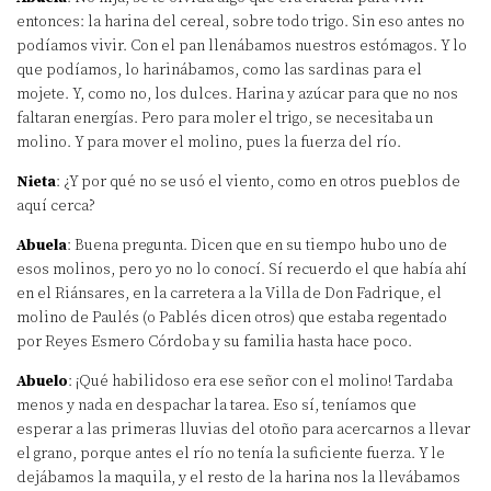
entonces: la harina del cereal, sobre todo trigo. Sin eso antes no
podíamos vivir. Con el pan llenábamos nuestros estómagos. Y lo
que podíamos, lo harinábamos, como las sardinas para el
mojete. Y, como no, los dulces. Harina y azúcar para que no nos
faltaran energías. Pero para moler el trigo, se necesitaba un
molino. Y para mover el molino, pues la fuerza del río.
Nieta
: ¿Y por qué no se usó el viento, como en otros pueblos de
aquí cerca?
Abuela
: Buena pregunta. Dicen que en su tiempo hubo uno de
esos molinos, pero yo no lo conocí. Sí recuerdo el que había ahí
en el Riánsares, en la carretera a la Villa de Don Fadrique, el
molino de Paulés (o Pablés dicen otros) que estaba regentado
por Reyes Esmero Córdoba y su familia hasta hace poco.
Abuelo
: ¡Qué habilidoso era ese señor con el molino! Tardaba
menos y nada en despachar la tarea. Eso sí, teníamos que
esperar a las primeras lluvias del otoño para acercarnos a llevar
el grano, porque antes el río no tenía la suficiente fuerza. Y le
dejábamos la maquila, y el resto de la harina nos la llevábamos