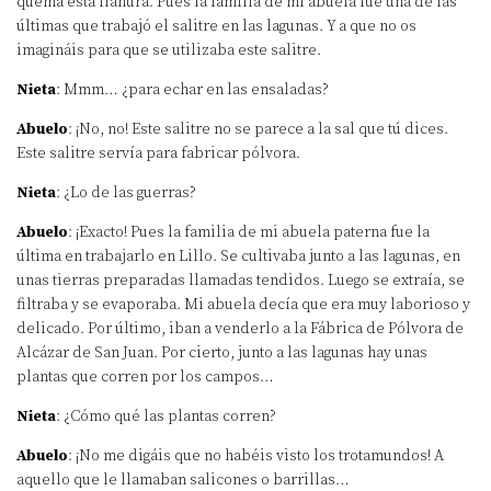
quema esta llanura. Pues la familia de mi abuela fue una de las
últimas que trabajó el salitre en las lagunas. Y a que no os
imagináis para que se utilizaba este salitre.
Nieta
: Mmm… ¿para echar en las ensaladas?
Abuelo
: ¡No, no! Este salitre no se parece a la sal que tú dices.
Este salitre servía para fabricar pólvora.
Nieta
: ¿Lo de las guerras?
Abuelo
: ¡Exacto! Pues la familia de mi abuela paterna fue la
última en trabajarlo en Lillo. Se cultivaba junto a las lagunas, en
unas tierras preparadas llamadas tendidos. Luego se extraía, se
filtraba y se evaporaba. Mi abuela decía que era muy laborioso y
delicado. Por último, iban a venderlo a la Fábrica de Pólvora de
Alcázar de San Juan. Por cierto, junto a las lagunas hay unas
plantas que corren por los campos…
Nieta
: ¿Cómo qué las plantas corren?
Abuelo
: ¡No me digáis que no habéis visto los trotamundos! A
aquello que le llamaban salicones o barrillas…