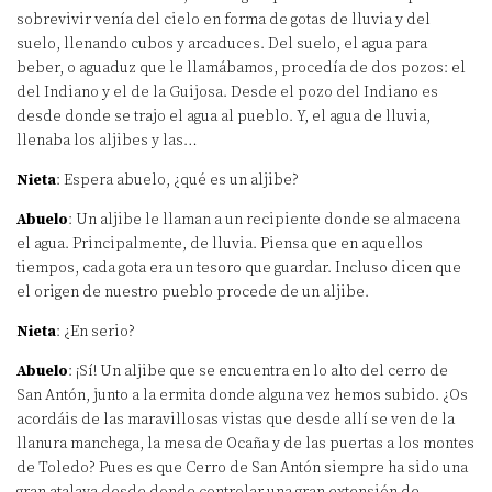
sobrevivir venía del cielo en forma de gotas de lluvia y del
suelo, llenando cubos y arcaduces. Del suelo, el agua para
beber, o aguaduz que le llamábamos, procedía de dos pozos: el
del Indiano y el de la Guijosa. Desde el pozo del Indiano es
desde donde se trajo el agua al pueblo. Y, el agua de lluvia,
llenaba los aljibes y las…
Nieta
: Espera abuelo, ¿qué es un aljibe?
Abuelo
: Un aljibe le llaman a un recipiente donde se almacena
el agua. Principalmente, de lluvia. Piensa que en aquellos
tiempos, cada gota era un tesoro que guardar. Incluso dicen que
el origen de nuestro pueblo procede de un aljibe.
Nieta
: ¿En serio?
Abuelo
: ¡Sí! Un aljibe que se encuentra en lo alto del cerro de
San Antón, junto a la ermita donde alguna vez hemos subido. ¿Os
acordáis de las maravillosas vistas que desde allí se ven de la
llanura manchega, la mesa de Ocaña y de las puertas a los montes
de Toledo? Pues es que Cerro de San Antón siempre ha sido una
gran atalaya desde donde controlar una gran extensión de