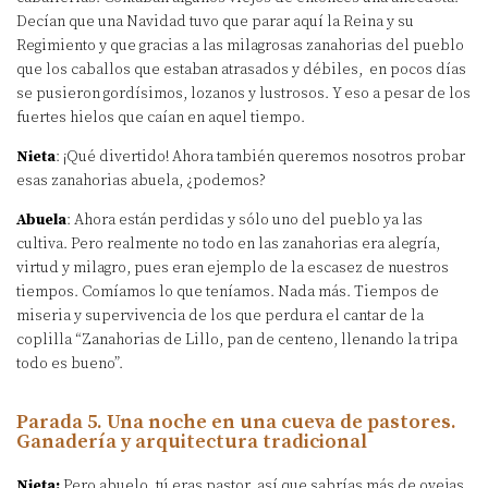
Decían que una Navidad tuvo que parar aquí la Reina y su
Regimiento y que gracias a las milagrosas zanahorias del pueblo
que los caballos que estaban atrasados y débiles, en pocos días
se pusieron gordísimos, lozanos y lustrosos. Y eso a pesar de los
fuertes hielos que caían en aquel tiempo.
Nieta
: ¡Qué divertido! Ahora también queremos nosotros probar
esas zanahorias abuela, ¿podemos?
Abuela
: Ahora están perdidas y sólo uno del pueblo ya las
cultiva. Pero realmente no todo en las zanahorias era alegría,
virtud y milagro, pues eran ejemplo de la escasez de nuestros
tiempos. Comíamos lo que teníamos. Nada más. Tiempos de
miseria y supervivencia de los que perdura el cantar de la
coplilla “Zanahorias de Lillo, pan de centeno, llenando la tripa
todo es bueno”.
Parada 5. Una noche en una cueva de pastores.
Ganadería y arquitectura tradicional
Nieta:
Pero abuelo, tú eras pastor, así que sabrías más de ovejas