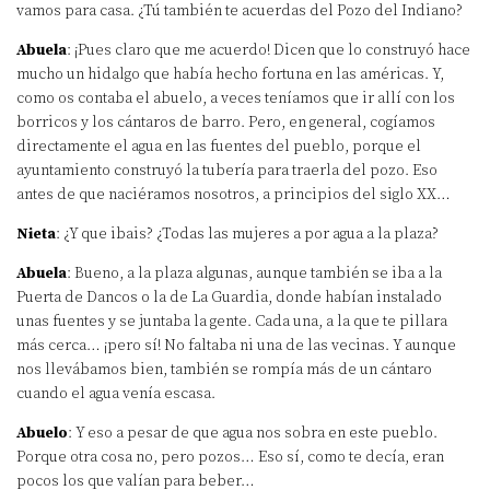
vamos para casa. ¿Tú también te acuerdas del Pozo del Indiano?
Abuela
: ¡Pues claro que me acuerdo! Dicen que lo construyó hace
mucho un hidalgo que había hecho fortuna en las américas. Y,
como os contaba el abuelo, a veces teníamos que ir allí con los
borricos y los cántaros de barro. Pero, en general, cogíamos
directamente el agua en las fuentes del pueblo, porque el
ayuntamiento construyó la tubería para traerla del pozo. Eso
antes de que naciéramos nosotros, a principios del siglo XX…
Nieta
: ¿Y que ibais? ¿Todas las mujeres a por agua a la plaza?
Abuela
: Bueno, a la plaza algunas, aunque también se iba a la
Puerta de Dancos o la de La Guardia, donde habían instalado
unas fuentes y se juntaba la gente. Cada una, a la que te pillara
más cerca… ¡pero sí! No faltaba ni una de las vecinas. Y aunque
nos llevábamos bien, también se rompía más de un cántaro
cuando el agua venía escasa.
Abuelo
: Y eso a pesar de que agua nos sobra en este pueblo.
Porque otra cosa no, pero pozos… Eso sí, como te decía, eran
pocos los que valían para beber…