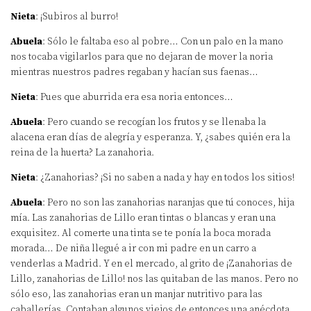
Nieta
: ¡Subiros al burro!
Abuela
: Sólo le faltaba eso al pobre… Con un palo en la mano
nos tocaba vigilarlos para que no dejaran de mover la noria
mientras nuestros padres regaban y hacían sus faenas…
Nieta
: Pues que aburrida era esa noria entonces…
Abuela
: Pero cuando se recogían los frutos y se llenaba la
alacena eran días de alegría y esperanza. Y, ¿sabes quién era la
reina de la huerta? La zanahoria.
Nieta
: ¿Zanahorias? ¡Si no saben a nada y hay en todos los sitios!
Abuela
: Pero no son las zanahorias naranjas que tú conoces, hija
mía. Las zanahorias de Lillo eran tintas o blancas y eran una
exquisitez. Al comerte una tinta se te ponía la boca morada
morada… De niña llegué a ir con mi padre en un carro a
venderlas a Madrid. Y en el mercado, al grito de ¡Zanahorias de
Lillo, zanahorias de Lillo! nos las quitaban de las manos. Pero no
sólo eso, las zanahorias eran un manjar nutritivo para las
caballerías. Contaban algunos viejos de entonces una anécdota.