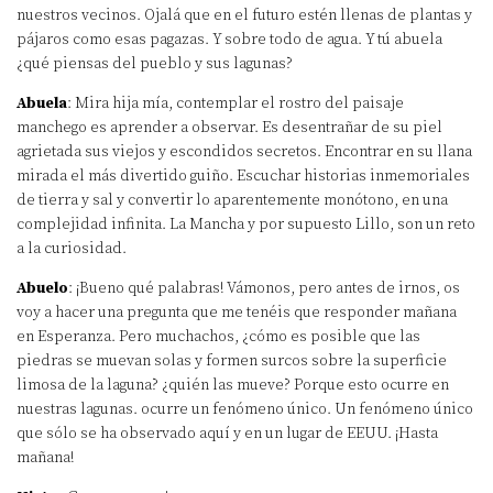
nuestros vecinos. Ojalá que en el futuro estén llenas de plantas y
pájaros como esas pagazas. Y sobre todo de agua. Y tú abuela
¿qué piensas del pueblo y sus lagunas?
Abuela
: Mira hija mía, contemplar el rostro del paisaje
manchego es aprender a observar. Es desentrañar de su piel
agrietada sus viejos y escondidos secretos. Encontrar en su llana
mirada el más divertido guiño. Escuchar historias inmemoriales
de tierra y sal y convertir lo aparentemente monótono, en una
complejidad infinita. La Mancha y por supuesto Lillo, son un reto
a la curiosidad.
Abuelo
: ¡Bueno qué palabras! Vámonos, pero antes de irnos, os
voy a hacer una pregunta que me tenéis que responder mañana
en Esperanza. Pero muchachos, ¿cómo es posible que las
piedras se muevan solas y formen surcos sobre la superficie
limosa de la laguna? ¿quién las mueve? Porque esto ocurre en
nuestras lagunas. ocurre un fenómeno único. Un fenómeno único
que sólo se ha observado aquí y en un lugar de EEUU. ¡Hasta
mañana!