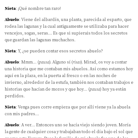
Nieta
: ¡Qué nombre tan raro!
Abuelo
: Viene del albardín, una planta, parecida al esparto, que
rodea las lagunas y la cual antiguamente se utilizaba para hacer
vencejos, sogas, seras… Es que si supierais todos los secretos
que guardan las lagunas muchachos.
Nieta
: Y, ¿se pueden contar esos secretos abuelo?
Abuelo
: Mmm… (
pausa
). Alguno sí (
risas
). Mirad, os voy a contar
una historia que me contaban mis abuelos. Así como estamos hoy
aquí en la plaza, en la puerta al fresco o en las noches de
invierno, alrededor de la estufa, también nos contaban trabajos e
historias que hacían de mozos y que hoy… (
pausa
) hoy ya están
perdidos.
Nieta
: Venga pues corre empieza que por allí viene ya la abuela
con mis padres…
Abuelo
: A ver… Entonces uno se hacía viejo siendo joven. Moría
la gente de cualquier cosa y trabajaban todo el día bajo el sol que