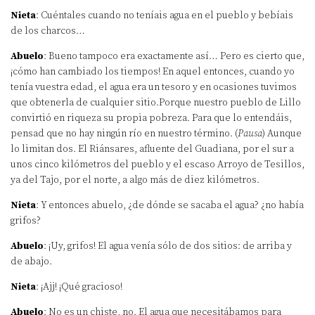
Nieta
: Cuéntales cuando no teníais agua en el pueblo y bebíais
de los charcos…
Abuelo
: Bueno tampoco era exactamente así… Pero es cierto que,
¡cómo han cambiado los tiempos! En aquel entonces, cuando yo
tenía vuestra edad, el agua era un tesoro y en ocasiones tuvimos
que obtenerla de cualquier sitio.Porque nuestro pueblo de Lillo
convirtió en riqueza su propia pobreza. Para que lo entendáis,
pensad que no hay ningún río en nuestro término. (
Pausa
) Aunque
lo limitan dos. El Riánsares, afluente del Guadiana, por el sur a
unos cinco kilómetros del pueblo y el escaso Arroyo de Tesillos,
ya del Tajo, por el norte, a algo más de diez kilómetros.
Nieta
: Y entonces abuelo, ¿de dónde se sacaba el agua? ¿no había
grifos?
Abuelo
: ¡Uy, grifos! El agua venía sólo de dos sitios: de arriba y
de abajo.
Nieta
: ¡Ajj! ¡Qué gracioso!
Abuelo
: No es un chiste, no. El agua que necesitábamos para