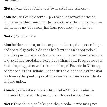
Nieta
: ¿Pozo de los Tablones? Yo no sé dónde está eso…
Abuelo
: A ver cómo decirte… ¡Cerca del observatorio desde
donde se ven los flamencos! ¡Junto al circuito de motocross! Pues
ahí, aunque no te lo creas, había un pozo muy importante…
Nieta
: ¿Y ahí bebíais?
Abuelo
: No no… el agua de ese pozo salía muy dura, era más que
nada para el ganado. Y de esos había muchos más por todo el
pueblo y por los parajes. Mañana, cuando estemos en Esperanza,
te digo dónde quedaba el Pozo de la Chinches… Pero, como ya te
he dicho, el aguaduz venía de dos sitios, el Pozo de la Guijosa y,
sobre todo, el del Indiano. Aún recuerdo cuando se estropeaban
las fuentes del pueblo por alguna avería y teníamos que ir hasta
allí andando…
Abuela
: ¿Ya le estás contando historietas? Al final la niña se
duerme a las mil y no hay manera de despertarla mañana…
Nieta
: Pero abuela, se lo he pedido yo. Sólo un rato más y nos