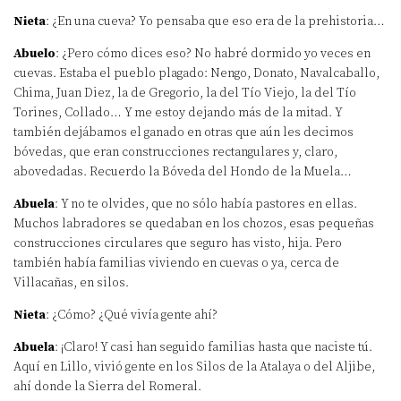
Nieta
: ¿En una cueva? Yo pensaba que eso era de la prehistoria…
Abuelo
: ¿Pero cómo dices eso? No habré dormido yo veces en
cuevas. Estaba el pueblo plagado: Nengo, Donato, Navalcaballo,
Chima, Juan Diez, la de Gregorio, la del Tío Viejo, la del Tío
Torines, Collado… Y me estoy dejando más de la mitad. Y
también dejábamos el ganado en otras que aún les decimos
bóvedas, que eran construcciones rectangulares y, claro,
abovedadas. Recuerdo la Bóveda del Hondo de la Muela…
Abuela
: Y no te olvides, que no sólo había pastores en ellas.
Muchos labradores se quedaban en los chozos, esas pequeñas
construcciones circulares que seguro has visto, hija. Pero
también había familias viviendo en cuevas o ya, cerca de
Villacañas, en silos.
Nieta
: ¿Cómo? ¿Qué vivía gente ahí?
Abuela
: ¡Claro! Y casi han seguido familias hasta que naciste tú.
Aquí en Lillo, vivió gente en los Silos de la Atalaya o del Aljibe,
ahí donde la Sierra del Romeral.