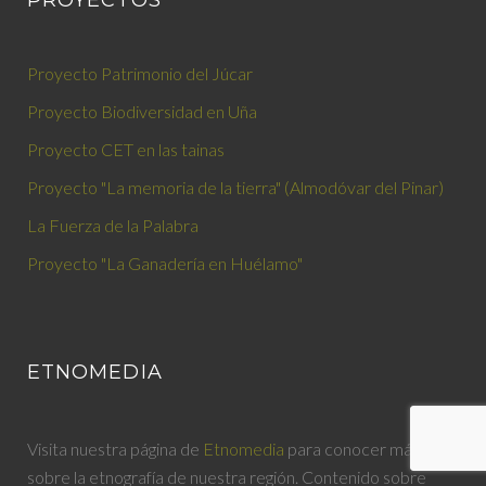
Proyecto Patrimonio del Júcar
Proyecto Biodiversidad en Uña
Proyecto CET en las tainas
Proyecto "La memoria de la tierra" (Almodóvar del Pinar)
La Fuerza de la Palabra
Proyecto "La Ganadería en Huélamo"
ETNOMEDIA
Visita nuestra página de
Etnomedia
para conocer más
sobre la etnografía de nuestra región. Contenido sobre