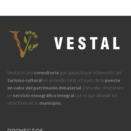
Vestal es una
consultoría
que apuesta por el fomento del
turismo cultural
en el medio rural, a través de la
puesta
en valor del patrimonio inmaterial
. Para ello, ofrecemos
un
servicio
etnográfico integral
con el que difundir los
atractivos de tu
municipio.
PROYECTOS